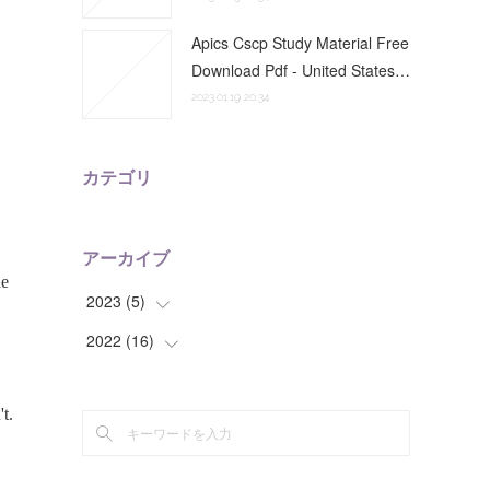
Apics Cscp Study Material Free
Download Pdf - United States…
2023.01.19 20:34
カテゴリ
アーカイブ
2023
(
5
)
2022
(
16
(
3
)
)
(
2
)
(
2
)
(
6
)
(
8
)