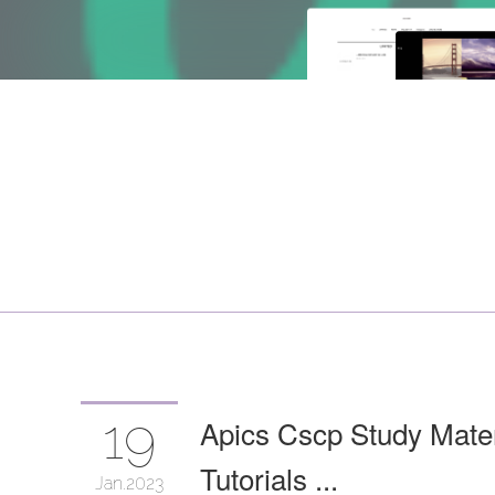
19
Apics Cscp Study Mater
Tutorials ...
Jan
2023