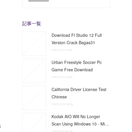
記事一覧
Download Fl Studio 12 Full
Version Crack Bagas31
2023.03.01 14:41
Urban Freestyle Soccer Pc
Game Free Download
2023.03.01 14:40
California Driver License Test
Chinese
2023.03.01 14:09
Kodak AIO Will No Longer
Scan Using Windows 10 - Mi…
2023.01.19 20:34