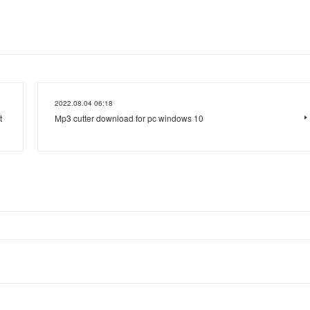
2022.08.04 06:18
t
Mp3 cutter download for pc windows 10