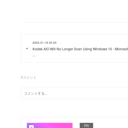
2023.01.19 20:34
Kodak AIO Will No Longer Scan Using Windows 10 - Microsof
...
0
コメント
PR